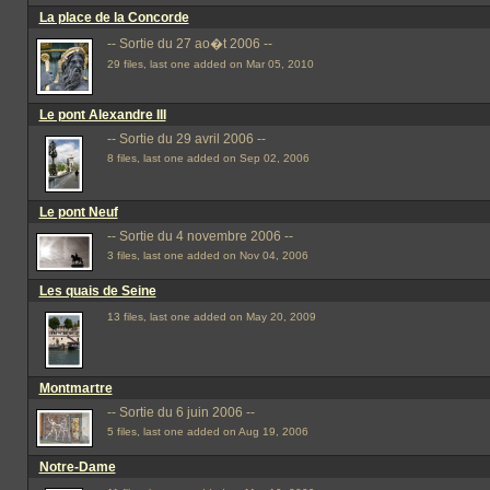
La place de la Concorde
-- Sortie du 27 ao�t 2006 --
29 files, last one added on Mar 05, 2010
Le pont Alexandre III
-- Sortie du 29 avril 2006 --
8 files, last one added on Sep 02, 2006
Le pont Neuf
-- Sortie du 4 novembre 2006 --
3 files, last one added on Nov 04, 2006
Les quais de Seine
13 files, last one added on May 20, 2009
Montmartre
-- Sortie du 6 juin 2006 --
5 files, last one added on Aug 19, 2006
Notre-Dame