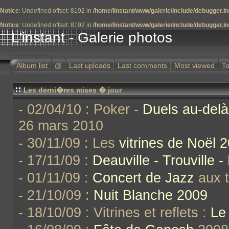
Notice
: Undefined offset: 8192 in
/home/linstant/www/galerie/include/debugger.i
Notice
: Undefined offset: 8192 in
/home/linstant/www/galerie/include/debugger.i
L'instant - Galerie photos
Album list
@
Last uploads
Last comments
Most viewed
To
Les derni�res mises � jour
- 02/04/10 : Poker -
Duels au-delà
26 mars 2010
- 30/11/09 : Les
vitrines de Noël 
- 17/11/09 :
Deauville - Trouville -
- 01/11/09 :
Concert de Jazz
aux t
- 21/10/09 :
Nuit Blanche 2009
- 18/10/09 : Vitrines et reflets :
Le