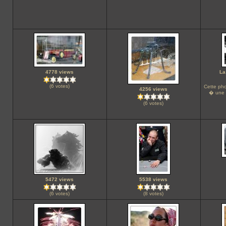
4778 views
La
(6 votes)
Cette pho
4256 views
� une 
(6 votes)
5472 views
5538 views
(6 votes)
(8 votes)