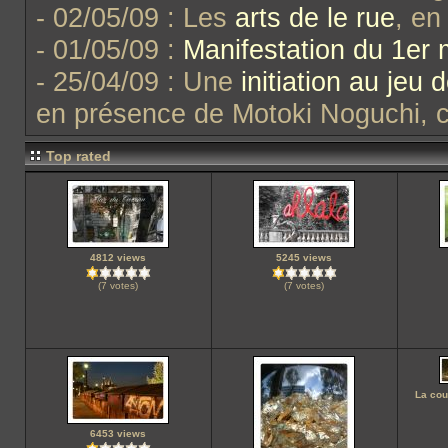
- 02/05/09 : Les
arts de le rue
, en
- 01/05/09 :
Manifestation du 1er 
- 25/04/09 : Une
initiation au jeu 
en présence de Motoki Noguchi, 
Top rated
4812 views
5245 views
(7 votes)
(7 votes)
La cou
6453 views