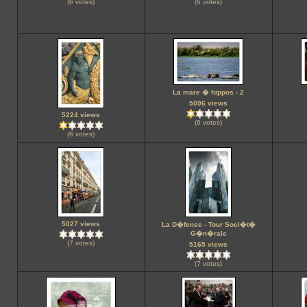
(6 votes)
(6 votes)
La mare � hippos - 2
5096 views
5224 views
(6 votes)
(6 votes)
5027 views
La D�fense - Tour Soci�t�
G�n�rale
(7 votes)
5165 views
(7 votes)