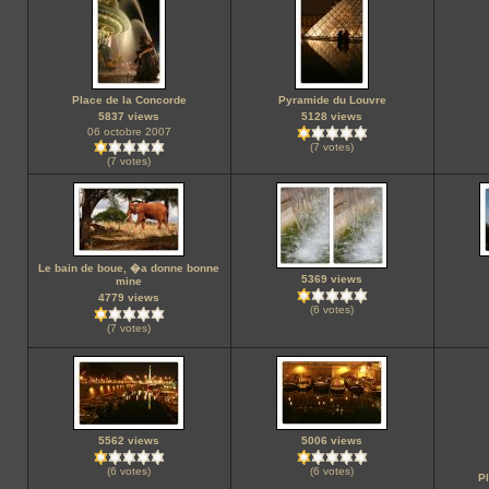
Place de la Concorde
Pyramide du Louvre
5837 views
5128 views
06 octobre 2007
(7 votes)
(7 votes)
Le bain de boue, �a donne bonne
5369 views
mine
4779 views
(6 votes)
(7 votes)
5562 views
5006 views
(6 votes)
(6 votes)
Pl